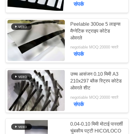
का
संपर्क
दौरा
Peelable 300oe 5 लाइन्स
52
मैग्नेटिक स्ट्राइप कोटेड
गुणवत्ता
इंकजेट प्रिंट करने योग्य
ओवरले
नियंत्रण
पीवीसी शीट्स
negotiable MOQ:20000 चादरें
संपर्क
हमसे
संपर्क
उच्च आसंजन 0.10 मिमी A3
210x297 ब्लैक स्ट्रिप कोटेड
करें
ओवरले शीट
40
negotiable MOQ:20000 चादरें
डिजिटल प्रिंटिंग पीवीसी
समाचार
संपर्क
शीट्स
एक
0.04-0.10 मिमी मोटाई पारदर्शी
उद्धरण
चुंबकीय पट्टी HICO/LOCO