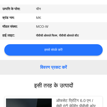
का
उत्पत्ति के प्लेस:
चीन
दौरा
ब्रांड नाम:
MK
गुणवत्ता
मॉडल संख्या:
MCO-W
नियंत्रण
हाई लाइट:
,
पीवीसी ओवरले फिल्म
पीवीसी ओवरले शीट
हमसे
हमसे संपर्क करें!
संपर्क
करें
विवरण प्रकट करें
समाचार
इसी तरह के उत्पादों
एक
ऑफसेट प्रिंटिंग 6.0 एन /
उद्धरण
सेमी एंटी येलोिंग पीवीसी कोर