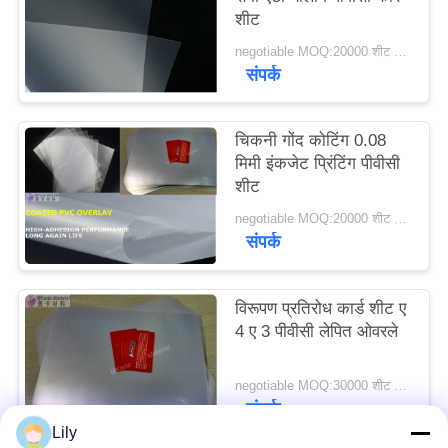
शीट
का
अनुरोध
negotiable MOQ:20000 शीट या 2 टन
संपर्क
करें
चिकनी गोंद कोटिंग 0.08
साइटमैप
मिमी इंकजेट प्रिंटिंग पीवीसी
शीट
PRIVACY
negotiable MOQ:20000 शीट या 2 टन
संपर्क
POLICY
विरूपण प्रतिरोध कार्ड शीट ए
4 ए 3 पीवीसी लेपित ओवरले
negotiable MOQ:30000 शीट या 2 टन
संपर्क
Lily