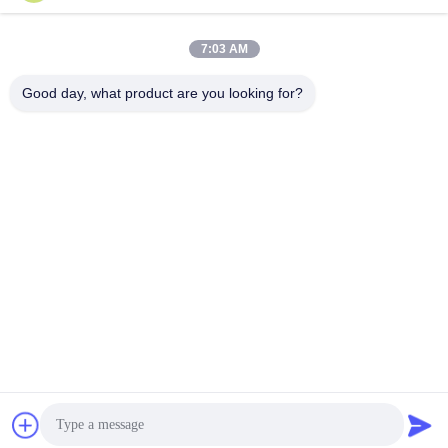
लोकप्रिय श्रेणियां
सभी
7:03 AM
Good day, what product are you looking for?
स्मार्ट कार्ड सामग्री
पीवीसी कार्ड सामग्री
इंकजेट प्रिंट करने योग्य
डिजिटल प्रिंटिंग पीवीसी
पीवीसी शीट्स
शीट्स
पीवीसी लेपित ओवरले
पीवीसी कोर शीट
टुकड़े टुकड़े में स्टील प्लेट
टुकड़े टुकड़े में पैड
सदस्यता लें