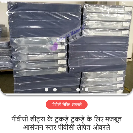
MKarte
Material
Technology
(Tianjin)
Limited.
All
Rights
Reserved.
घर
उत्पाद
वीडियो
हमारे
बारे
पीवीसी लेपित ओवरले
में
पीवीसी शीट्स के टुकड़े टुकड़े के लिए मजबूत
कारखाने
आसंजन स्तर पीवीसी लेपित ओवरले