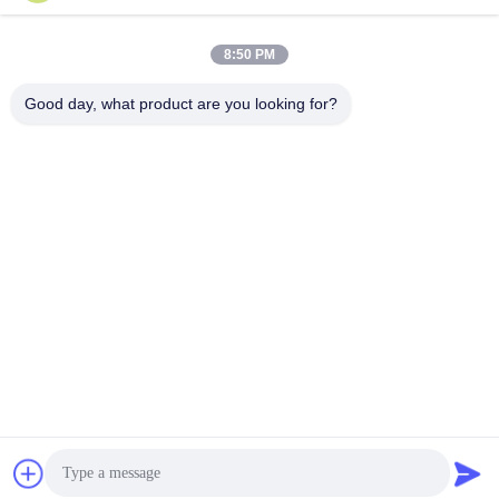
लोकप्रिय श्रेणियां
सभी
8:50 PM
Good day, what product are you looking for?
स्मार्ट कार्ड सामग्री
पीवीसी कार्ड सामग्री
इंकजेट प्रिंट करने योग्य
डिजिटल प्रिंटिंग पीवीसी
पीवीसी शीट्स
शीट्स
पीवीसी लेपित ओवरले
पीवीसी कोर शीट
टुकड़े टुकड़े में स्टील प्लेट
टुकड़े टुकड़े में पैड
सदस्यता लें