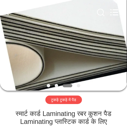
MKarte
Material
Technology
(Tianjin)
Limited.
All
Rights
Reserved.
घर
उत्पाद
वीडियो
हमारे
बारे
टुकड़े टुकड़े में पैड
में
स्मार्ट कार्ड Laminating रबर कुशन पैड
कारखाने
Laminating प्लास्टिक कार्ड के लिए