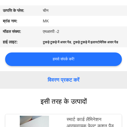
का
उत्पत्ति के प्लेस:
चीन
दौरा
ब्रांड नाम:
MK
गुणवत्ता
मॉडल संख्या:
एमआरपी -2
नियंत्रण
हाई लाइट:
,
टुकड़े टुकड़े में असर पैड
टुकड़े टुकड़े में इलास्टोमेरिक असर पैड
हमसे
हमसे संपर्क करें!
संपर्क
करें
विवरण प्रकट करें
समाचार
इसी तरह के उत्पादों
एक
स्मार्ट कार्ड लैमिनेशन
उद्धरण
आरामदायक फेल्ट कुशन पैड,