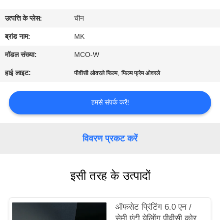
का
उत्पत्ति के प्लेस:
चीन
दौरा
ब्रांड नाम:
MK
गुणवत्ता
मॉडल संख्या:
MCO-W
नियंत्रण
हाई लाइट:
,
पीवीसी ओवरले फिल्म
फिल्म फ्रेम ओवरले
हमसे
हमसे संपर्क करें!
संपर्क
करें
विवरण प्रकट करें
समाचार
इसी तरह के उत्पादों
एक
ऑफसेट प्रिंटिंग 6.0 एन /
उद्धरण
सेमी एंटी येलोिंग पीवीसी कोर