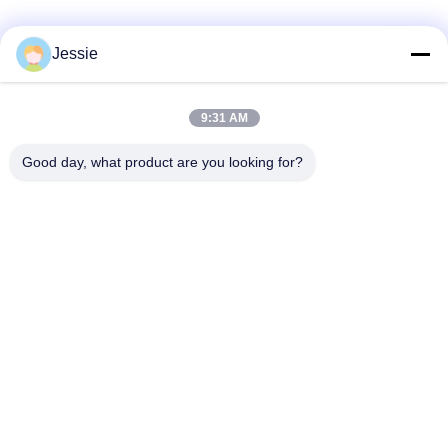
लोकप्रिय श्रेणियां
सभी
Jessie
स्मार्ट कार्ड सामग्री
पीवीसी कार्ड सामग्री
9:31 AM
Good day, what product are you looking for?
इंकजेट प्रिंट करने योग्य
डिजिटल प्रिंटिंग पीवीसी
पीवीसी शीट्स
शीट्स
पीवीसी लेपित ओवरले
पीवीसी कोर शीट
टुकड़े टुकड़े में स्टील प्लेट
टुकड़े टुकड़े में पैड
सदस्यता लें