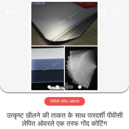
MKarte
Material
Technology
(Tianjin)
Limited.
All
Rights
Reserved.
घर
उत्पाद
वीडियो
हमारे
बारे
पीवीसी लेपित ओवरले
में
उत्कृष्ट छीलने की ताकत के साथ पारदर्शी पीवीसी
कारखाने
लेपित ओवरले एक तरफ गोंद कोटिंग