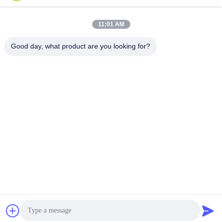
लोकप्रिय श्रेणियां
सभी
11:01 AM
Good day, what product are you looking for?
स्मार्ट कार्ड सामग्री
पीवीसी कार्ड सामग्री
इंकजेट प्रिंट करने योग्य
डिजिटल प्रिंटिंग पीवीसी
पीवीसी शीट्स
शीट्स
पीवीसी लेपित ओवरले
पीवीसी कोर शीट
टुकड़े टुकड़े में स्टील प्लेट
टुकड़े टुकड़े में पैड
सदस्यता लें