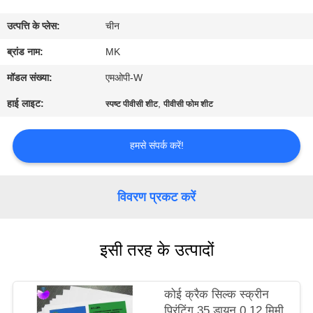
का
उत्पत्ति के प्लेस:
चीन
दौरा
ब्रांड नाम:
MK
गुणवत्ता
मॉडल संख्या:
एमओपी-W
नियंत्रण
हाई लाइट:
,
स्पष्ट पीवीसी शीट
पीवीसी फोम शीट
हमसे
हमसे संपर्क करें!
संपर्क
करें
विवरण प्रकट करें
समाचार
इसी तरह के उत्पादों
एक
कोई क्रैक सिल्क स्क्रीन
उद्धरण
प्रिंटिंग 35 डायन 0.12 मिमी