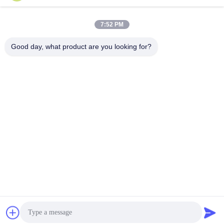
लोकप्रिय श्रेणियां
सभी
7:52 PM
Good day, what product are you looking for?
स्मार्ट कार्ड सामग्री
पीवीसी कार्ड सामग्री
इंकजेट प्रिंट करने योग्य
डिजिटल प्रिंटिंग पीवीसी
पीवीसी शीट्स
शीट्स
पीवीसी लेपित ओवरले
पीवीसी कोर शीट
टुकड़े टुकड़े में स्टील प्लेट
टुकड़े टुकड़े में पैड
सदस्यता लें