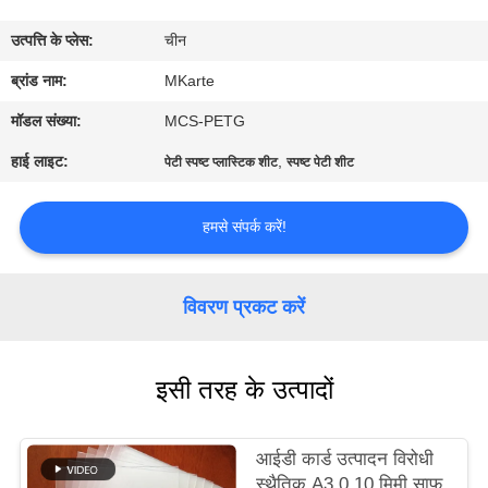
का
उत्पत्ति के प्लेस:
चीन
दौरा
ब्रांड नाम:
MKarte
गुणवत्ता
मॉडल संख्या:
MCS-PETG
नियंत्रण
हाई लाइट:
,
पेटी स्पष्ट प्लास्टिक शीट
स्पष्ट पेटी शीट
हमसे
हमसे संपर्क करें!
संपर्क
करें
विवरण प्रकट करें
समाचार
इसी तरह के उत्पादों
एक
आईडी कार्ड उत्पादन विरोधी
उद्धरण
स्थैतिक A3 0.10 मिमी साफ़