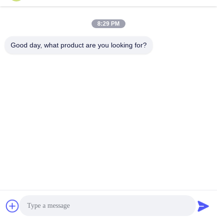
लोकप्रिय श्रेणियां
सभी
8:29 PM
Good day, what product are you looking for?
स्मार्ट कार्ड सामग्री
पीवीसी कार्ड सामग्री
इंकजेट प्रिंट करने योग्य
डिजिटल प्रिंटिंग पीवीसी
पीवीसी शीट्स
शीट्स
पीवीसी लेपित ओवरले
पीवीसी कोर शीट
टुकड़े टुकड़े में स्टील प्लेट
टुकड़े टुकड़े में पैड
सदस्यता लें