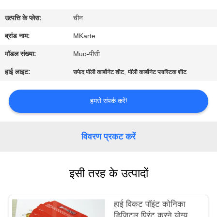
का
उत्पत्ति के प्लेस:
चीन
दौरा
ब्रांड नाम:
MKarte
गुणवत्ता
मॉडल संख्या:
Muo-पीसी
नियंत्रण
हाई लाइट:
,
सफेद पॉली कार्बोनेट शीट
पॉली कार्बोनेट प्लास्टिक शीट
हमसे
हमसे संपर्क करें!
संपर्क
करें
विवरण प्रकट करें
समाचार
इसी तरह के उत्पादों
एक
हाई विकट पॉइंट कोनिका
उद्धरण
डिजिटल प्रिंट करने योग्य