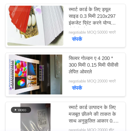
का
स्मार्ट कार्ड के लिए ड्यूल
अनुरोध
साइड 0.3 मिमी 210x297
इंकजेट प्रिंट करने योग्य
करें
पीवीसी शीट्स
negotiable MOQ:50000 चादरें
संपर्क
साइटमैप
सिल्वर गोल्डन ए 4 200 *
PRIVACY
300 मिमी 0.15 मिमी पीवीसी
लेपित ओवरले
POLICY
negotiable MOQ:20000 चादरें
संपर्क
स्मार्ट कार्ड उत्पादन के लिए
मजबूत छीलने की ताकत के
साथ अनुकूलित आकार 0.3
मिमी सफेद इंकजेट मुद्रण
negotiable MOQ:20000 शीट या 2 टन