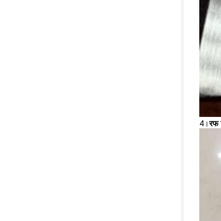
4।
रफ 