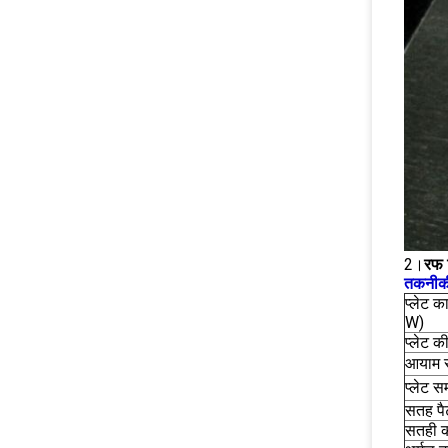
2।
रफ 
तकनीकी 
प्लेट 
W)
प्लेट क
आयाम स
प्लेट 
सतह पैट
सतही 