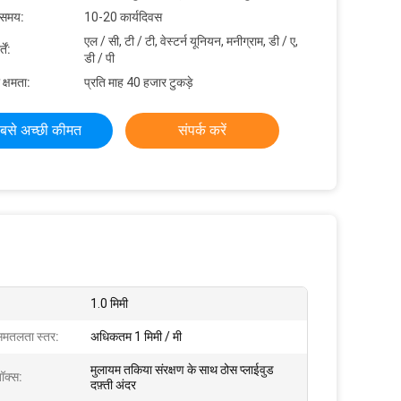
 समय:
10-20 कार्यदिवस
एल / सी, टी / टी, वेस्टर्न यूनियन, मनीग्राम, डी / ए,
ें:
डी / पी
 क्षमता:
प्रति माह 40 हजार टुकड़े
बसे अच्छी कीमत
संपर्क करें
1.0 मिमी
 समतलता स्तर:
अधिकतम 1 मिमी / मी
मुलायम तकिया संरक्षण के साथ ठोस प्लाईवुड
बॉक्स:
दफ़्ती अंदर