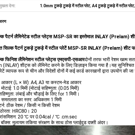
मुखता देना:
1.0mm टुकड़े टुकड़े में स्टील प्लेट
,
A4 टुकड़े टुकड़े में स्टील प्लेट
िवरण
्क पैटर्न लैमिनेटेड स्टील प्लेट्स MSP-SR का इस्तेमाल INLAY (Prelam) शीट
ाप्त सिल्क पैटर्न टुकड़े टुकड़े में स्टील प्लेटें MSP-SR INLAY (Prelam) शीट
्क फिनिश लैमिनेशन स्टील प्लेट्स एमएसपी-एसआर
दोनों तरफ भारी रेशम खत्म सतह
(INLAY) शीट्स को लैमिनेट करने के लिए डिज़ाइन किया गया है।यह सुनिश्चित क
लेटें व्यापक रूप से चीन और विदेशों दोनों में कई कार्ड कारखानों द्वारा उपयोग की जा 
का आकार (L × W): A4, A3 या कस्टम-मेड आकार
ी मोटाई: 1.0 मिमी (मोटाई सहिष्णुता: (0.05 मिमी)
िष्णुता: लंबाई और चौड़ाई के लिए for 1 मिमी।
की समतलता का स्तर: अधिकतम 1 मिमी
र्न: ठीक रेशम / किसी न किसी रेशम
ठोरता: HRC80। 20
ट्रांसमिशन: 20 ℃ पर 0.04cal / ℃ .cm.sec
ग बॉक्स: मुलायम तकिया संरक्षण के साथ ठोस प्लाईवुड दफ़्ती अंदर।