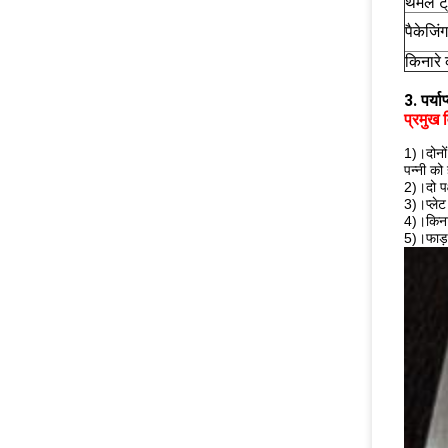
थर्मल ट
पैकेजिं
किनारे
3. पर्य
प्रमुख व
1)।दोनों
पन्नी को
2)।दो पक्
3)।प्लेट
4)।किना
5)।फाड़ना