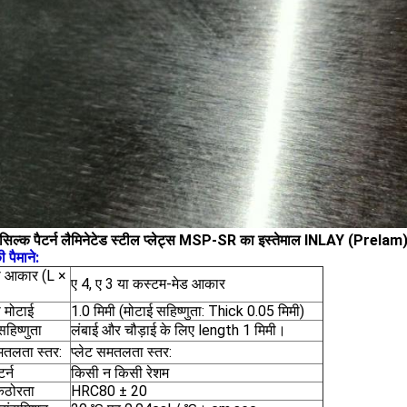
सिल्क पैटर्न लैमिनेटेड स्टील प्लेट्स MSP-SR का इस्तेमाल INLAY (Prelam) श
पैमाने:
का आकार (L ×
ए 4, ए 3 या कस्टम-मेड आकार
ी मोटाई
1.0 मिमी (मोटाई सहिष्णुता: Thick 0.05 मिमी)
हिष्णुता
लंबाई और चौड़ाई के लिए length 1 मिमी।
समतलता स्तर:
प्लेट समतलता स्तर:
र्न
किसी न किसी रेशम
कठोरता
HRC80 ± 20