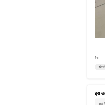
टैग:
स्टेनल
इस उत्
मुझे 