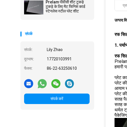
Prelam पीवीसी शीट टुकड़े
प्र
टुकड़े के लिए मैट फिनिश कार्ड
स्टेनलेस स्टील प्लेट शीट
उत्पाद व
संपर्क
रफ सिल
1. पर्य
संपर्क:
Lily Zhao
रफ सिल
दूरभाष:
17720103991
Prelam 
हमारी प्
फैक्स:
86-22-63250610
प्लेट 
प्लेट क
आयाम सह
प्लेट 
संपर्क करें
सतह पैट
सतह क
थर्मल 
पैकेजिं