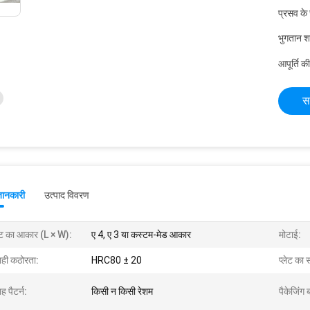
प्रसव के
भुगतान शर्त
आपूर्ति की
स
जानकारी
उत्पाद विवरण
लेट का आकार (L × W):
ए 4, ए 3 या कस्टम-मेड आकार
मोटाई:
ही कठोरता:
HRC80 ± 20
प्लेट का
 पैटर्न:
किसी न किसी रेशम
पैकेजिंग 