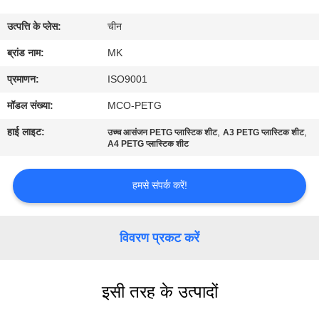
का
उत्पत्ति के प्लेस:
चीन
दौरा
ब्रांड नाम:
MK
गुणवत्ता
प्रमाणन:
ISO9001
नियंत्रण
मॉडल संख्या:
MCO-PETG
हाई लाइट:
,
,
उच्च आसंजन PETG प्लास्टिक शीट
A3 PETG प्लास्टिक शीट
हमसे
A4 PETG प्लास्टिक शीट
संपर्क
हमसे संपर्क करें!
करें
विवरण प्रकट करें
समाचार
एक
इसी तरह के उत्पादों
उद्धरण