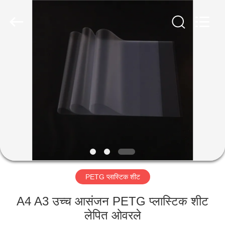
MKarte
Material
Technology
(Tianjin)
Limited.
All
Rights
Reserved.
घर
उत्पाद
वीडियो
हमारे
बारे
PETG प्लास्टिक शीट
में
A4 A3 उच्च आसंजन PETG प्लास्टिक शीट
कारखाने
लेपित ओवरले