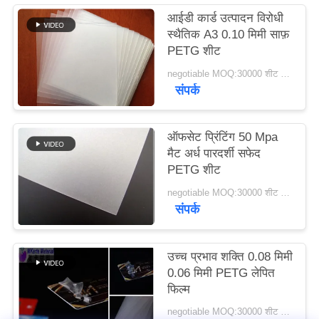
का
आईडी कार्ड उत्पादन विरोधी
स्थैतिक A3 0.10 मिमी साफ़
अनुरोध
PETG शीट
करें
negotiable MOQ:30000 शीट या 2 टन
संपर्क
साइटमैप
ऑफसेट प्रिंटिंग 50 Mpa
PRIVACY
मैट अर्ध पारदर्शी सफेद
PETG शीट
POLICY
negotiable MOQ:30000 शीट या 2 टन
संपर्क
उच्च प्रभाव शक्ति 0.08 मिमी
0.06 मिमी PETG लेपित
फिल्म
negotiable MOQ:30000 शीट या 2 टन