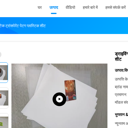
घर
उत्पाद
वीडियो
हमारे बारे में
हमसे संपर्क करें
टिक ट्रांसपेरेंट पेटग प्लास्टिक शीट
ड्राइविं
शीट
उत्पाद व
उत्पत्ति के
ब्रांड नाम
प्रमाणन:
मॉडल संख
भुगतान &
न्यूनतम आ