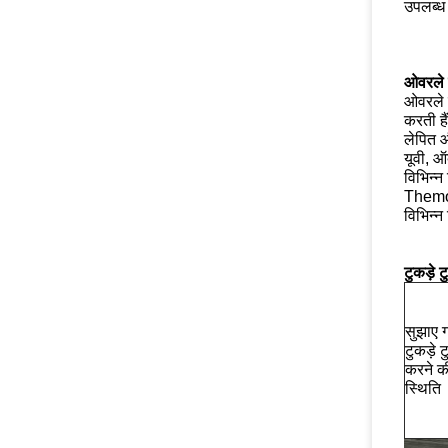
उपलब्ध 
ओवरले फ
ओवरले फ
करती है
लेपित 
यूवी, ऑ
विभिन्न
Themop
विभिन्न
टुकड़े 
सुझाए 
टुकड़े ट
करने क
स्थिति