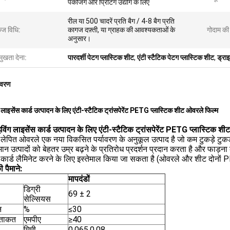
पैकेजिंग और प्रिंटिंग उद्योग के लिए
रील या 500 चादरें प्रति बैग / 4-8 बैग प्रति
ेज विधि:
कागज दफ़्ती, या ग्राहक की आवश्यकताओं के
गोदाम की 
अनुसार।
मुखता देना:
पारदर्शी पेटग प्लास्टिक शीट
,
एंटी स्टैटिक पेटग प्लास्टिक शीट
,
ड्राइ
िवरण
ग लाइसेंस कार्ड उत्पादन के लिए एंटी-स्टैटिक ट्रांसपेरेंट PETG प्लास्टिक शीट ओवरले फिल्म
इविंग लाइसेंस कार्ड उत्पादन के लिए एंटी-स्टैटिक ट्रांसपेरेंट PETG प्लास्टिक
ेपित ओवरले एक नया विकसित पर्यावरण के अनुकूल उत्पाद है जो कम टुकड़े टुकड़
ान उत्पादों को बेहतर उम्र बढ़ने के प्रतिरोध प्रदर्शन प्रदान करता है और फाड़ना
ार्ड लैमिनेट करने के लिए इस्तेमाल किया जा सकता है (ओवरले और शीट दोनों P
पैमाने:
मापदंडों
डिग्री
69 ± 2
सेल्सियस
न
%
≤30
 ताकत
एमपीए
≥40
मिमी
0.065,0.08