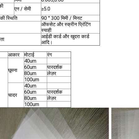
की
एन / सेमी
≥5.0
 की स्थिति
90 ° 300 मिमी / मिनट
ऑफसेट और स्क्रीन प्रिंटिंग
स्याही
आईडी कार्ड और खुदरा कार्ड
यता
आदि।
आकार
मोटाई
रंग
40um
60um
पारदर्शक
घूमना
80um
लेज़र
100um
40um
60um
पारदर्शक
चादर
80um
लेज़र
100um