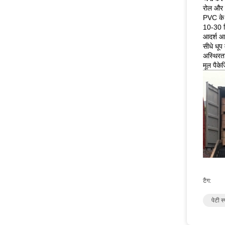
रोल और श
PVC के 
10-30 ड
आदर्श 
सीधे धूप
अस्थिरत
मूल पैकेजि
टैग:
पेटी स