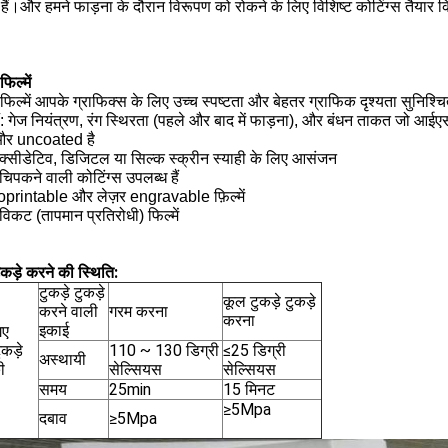
हैं।और हमने फाड़ना के दौरान विरूपण को रोकने के लिए विशिष्ट कोटिंग्स तैयार क
िल्में
िल्में आपके ग्राफिक्स के लिए उच्च स्पष्टता और बेहतर ग्राफिक दृश्यता सुनिश्च
ं: गेज नियंत्रण, रंग स्थिरता (पहले और बाद में फाड़ना), और बंधन ताकत जो आ
और uncoated है
क्सीडेटिव, डिजिटल या सिल्क स्क्रीन स्याही के लिए आसंजन
 चिपकने वाली कोटिंग्स उपलब्ध हैं
rintable और लेज़र engravable फ़िल्में
 विकट (तापमान प्रतिरोधी) फिल्में
टुकड़े करने की स्थिति:
टुकड़े टुकड़े
कूल टुकड़े टुकड़े
करने वाली
गरम करना
करना
इकाई
गए
ुकड़े
110 ~ 130 डिग्री
≤25 डिग्री
अस्थायी
ी
सेल्सियस
सेल्सियस
समय
25min
15 मिनट
≥5Mpa
दबाव
≥5Mpa