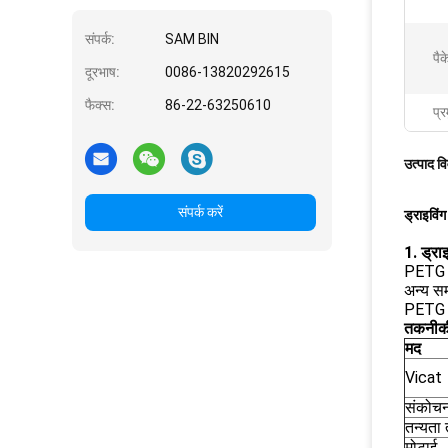
संपर्क:
SAM BIN
पैक
दूरभाष:
0086-13820292615
फैक्स:
86-22-63250610
प्र
उत्पाद व
संपर्क करें
ड्राइविं
1. ड्रा
PETG ल
अन्य सम
PETG क
तकनीकी 
मद
Vicat
संकोच
तन्यता
मोटाई