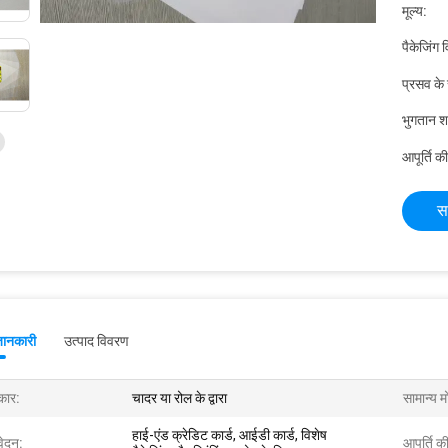
मूल्य:
पैकेजिंग 
प्रसव के
भुगतान शर्त
आपूर्ति की
स
जानकारी
उत्पाद विवरण
ार:
चादर या रोल के द्वारा
सामान्य म
हाई-एंड क्रेडिट कार्ड, आईडी कार्ड, विशेष
ेदन:
आपूर्ति की