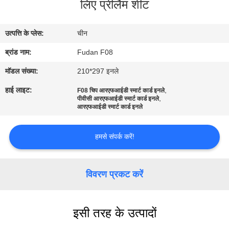
लिए प्रीलैम शीट
का
दौरा
उत्पत्ति के प्लेस:
चीन
ब्रांड नाम:
Fudan F08
गुणवत्ता
नियंत्रण
मॉडल संख्या:
210*297 इनले
हाई लाइट:
,
F08 चिप आरएफआईडी स्मार्ट कार्ड इनले
,
पीवीसी आरएफआईडी स्मार्ट कार्ड इनले
हमसे
आरएफआईडी स्मार्ट कार्ड इनले
संपर्क
हमसे संपर्क करें!
करें
समाचार
विवरण प्रकट करें
एक
इसी तरह के उत्पादों
उद्धरण