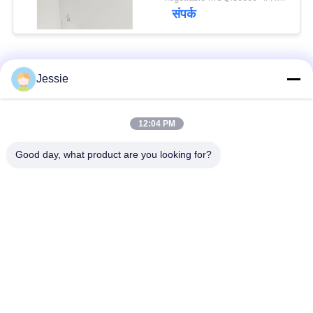
लैमिनेटिंग के साथ
संपर्क
लोकप्रिय श्रेणियां
सभी
Jessie
स्मार्ट कार्ड सामग्री
पीवीसी कार्ड सामग्री
12:04 PM
Good day, what product are you looking for?
इंकजेट प्रिंट करने योग्य
डिजिटल प्रिंटिंग पीवीसी
पीवीसी शीट्स
शीट्स
पीवीसी लेपित ओवरले
पीवीसी कोर शीट
टुकड़े टुकड़े में स्टील प्लेट
टुकड़े टुकड़े में पैड