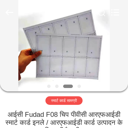
MKarte
Material
Technology
(Tianjin)
Limited.
All
Rights
Reserved.
घर
उत्पाद
वीडियो
हमारे
बारे
स्मार्ट कार्ड सामग्री
में
आईसी Fudad F08 चिप पीवीसी आरएफआईडी
कारखाने
स्मार्ट कार्ड इनले / आरएफआईडी कार्ड उत्पादन के