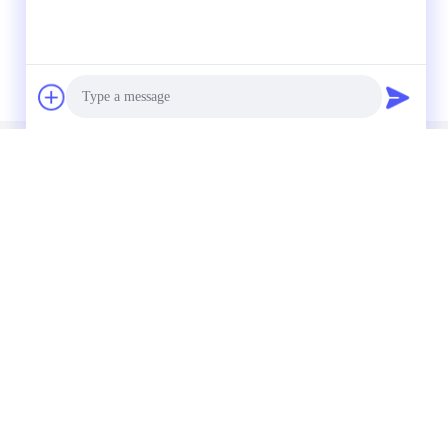
हमें मेल करें
 1, शिजिहुआयुआन,
Photo
ू एरिया, तिआनजिन,
Video Call
Audio Call
92615
material.cn
भेजें