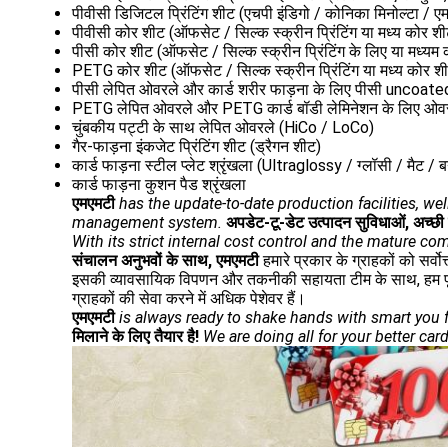
पीवीसी डिजिटल प्रिंटिंग शीट (एचपी इंडिगो / कोनिका मिनोल्टा / 
पीवीसी कोर शीट (ऑफसेट / सिल्क स्क्रीन प्रिंटिंग या मध्य कोर शीट
पीसी कोर शीट (ऑफसेट / सिल्क स्क्रीन प्रिंटिंग के लिए या मध्यम क
PETG कोर शीट (ऑफसेट / सिल्क स्क्रीन प्रिंटिंग या मध्य कोर शीट
पीसी लेपित ओवरले और कार्ड शरीर फाड़ना के लिए पीसी uncoat
PETG लेपित ओवरले और PETG कार्ड बॉडी लेमिनेशन के लिए ओ
चुंबकीय पट्टी के साथ लेपित ओवरले (HiCo / LoCo)
गैर-फाड़ना इंकजेट प्रिंटिंग शीट (ड्रैगन शीट)
कार्ड फाड़ना स्टील प्लेट श्रृंखला (Ultraglossy / ग्लॉसी / मैट / 
कार्ड फाड़ना कुशन पैड श्रृंखला
एमएमटी
has the update-to-date production facilities, 
management system.
अपडेट-टू-डेट उत्पादन सुविधाओं, अच्छी त
With its strict internal cost control and the mature c
संचालन अनुभवों के साथ,
एमएमटी
हमारे प्रकार के ग्राहकों को सर्वो
इसकी व्यावसायिक विपणन और तकनीकी सहायता टीम के साथ, हम पूर्व बिक
ग्राहकों की सेवा करने में अधिक पेशेवर हैं।
एमएमटी
is always ready to shake hands with smart you 
मिलाने के लिए तैयार है!
We are doing all for your better card