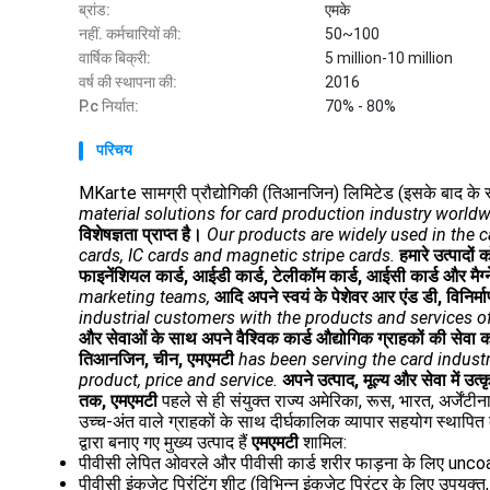
ब्रांड:
एमके
नहीं. कर्मचारियों की:
50~100
वार्षिक बिक्री:
5 million-10 million
वर्ष की स्थापना की:
2016
P.c निर्यात:
70% - 80%
परिचय
MKarte सामग्री प्रौद्योगिकी (तिआनजिन) लिमिटेड (इसके बाद के रूप
material solutions for card production industry worldw
विशेषज्ञता प्राप्त है।
Our products are widely used in the c
cards, IC cards and magnetic stripe cards.
हमारे उत्पादों 
फाइनेंशियल कार्ड, आईडी कार्ड, टेलीकॉम कार्ड, आईसी कार्ड और मैग्न
marketing teams,
आदि अपने स्वयं के पेशेवर आर एंड डी, विनिर्
industrial customers with the products and services of
और सेवाओं के साथ अपने वैश्विक कार्ड औद्योगिक ग्राहकों की सेवा 
तिआनजिन, चीन,
एमएमटी
has been serving the card industr
product, price and service.
अपने उत्पाद, मूल्य और सेवा में उत
तक,
एमएमटी
पहले से ही संयुक्त राज्य अमेरिका, रूस, भारत, अर्जेंटी
उच्च-अंत वाले ग्राहकों के साथ दीर्घकालिक व्यापार सहयोग स्थापित
द्वारा बनाए गए मुख्य उत्पाद हैं
एमएमटी
शामिल:
पीवीसी लेपित ओवरले और पीवीसी कार्ड शरीर फाड़ना के लिए un
पीवीसी इंकजेट प्रिंटिंग शीट (विभिन्न इंकजेट प्रिंटर के लिए उपयुक्त,