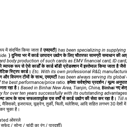
 में संदर्भित किया जाता है
एमएमटी
) has been specializing in supplying 
ide.
) दुनिया भर में कार्ड उत्पादन उद्योग के लिए चौतरफा सामग्री समाधान की आपूर्
ard body production of such cards as EMV financial card, ID card
को व्यापक रूप से ऐसे कार्डों के कार्ड बॉडी प्रोडक्शन में इस्तेमाल किया जाता है जैस
ेटिक स्ट्रिप कार्ड।
Etc. With its own professional R&D, manufactur
माण और विपणन टीमों के साथ,
एमएमटी
has been always serving its global
 the best performance/price ratio.
हमेशा सर्वश्रेष्ठ प्रदर्शन / मूल्य अनुपात
करता रहा है।
Based in Binhai New Area, Tianjin, China,
Binhai नए क्षेत
y for over ten years successfully with its outstanding advantages 
्कृष्ट लाभ के साथ सफलतापूर्वक दस वर्षों से कार्ड उद्योग की सेवा कर रहा है।
Till 
ना, मैक्सिको, इजरायल, यूक्रेन, तुर्की, चिली, मलेशिया, आदि सहित लगभग 30 देशों मे
 कर चुका है।
coated ओवरले
 सफेद / सोना / चांदी का रंग / पारदर्शी)