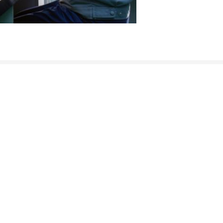
पीवीसी कार्ड सामग्री
हमें का पालन करें
ओवरले
सिंगल साइड प्रिंट करने योग्य पीवीसी शीट्स
एफ 4, बिल्डिंग #
सुपीरियर एजिंग रेसिस्टेंस परफॉर्मेंस
डगांग, बिनहाई न्य
ए अनाज
A4 A3 अनुकूलित आकार पीवीसी कार्ड
चीन 300270
सामग्री ऊनी कुशन टुकड़े टुकड़े में पैड लगा
0086-138202
ग्री
पीवीसी कार्ड उत्पादन के लिए उच्च आसंजन
sambin@card
पीवीसी प्लास्टिक सामग्री कस्टम आकार