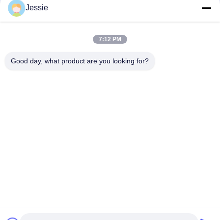
Jessie
लोकप्रिय श्रेणियां
सभी
7:12 PM
Good day, what product are you looking for?
स्मार्ट कार्ड सामग्री
पीवीसी कार्ड सामग्री
इंकजेट प्रिंट करने योग्य
डिजिटल प्रिंटिंग पीवीसी
पीवीसी शीट्स
शीट्स
पीवीसी लेपित ओवरले
पीवीसी कोर शीट
टुकड़े टुकड़े में स्टील प्लेट
टुकड़े टुकड़े में पैड
सदस्यता लें