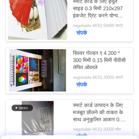
स्मार्ट कार्ड के लिए ड्यूल
का
साइड 0.3 मिमी 210x297
इंकजेट प्रिंट करने योग्य
अनुरोध
पीवीसी शीट्स
negotiable MOQ:50000 चादरें
करें
संपर्क
साइटमैप
सिल्वर गोल्डन ए 4 200 *
300 मिमी 0.15 मिमी पीवीसी
PRIVACY
लेपित ओवरले
POLICY
negotiable MOQ:20000 चादरें
संपर्क
स्मार्ट कार्ड उत्पादन के लिए
मजबूत छीलने की ताकत के
साथ अनुकूलित आकार 0.3
मिमी सफेद इंकजेट मुद्रण
negotiable MOQ:20000 शीट या 2 टन
योग्य पीवीसी शीट
संपर्क