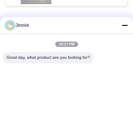
लोकप्रिय श्रेणियां
सभी
Jessie
स्मार्ट कार्ड सामग्री
पीवीसी कार्ड सामग्री
10:27 PM
Good day, what product are you looking for?
इंकजेट प्रिंट करने योग्य
डिजिटल प्रिंटिंग पीवीसी
पीवीसी शीट्स
शीट्स
पीवीसी लेपित ओवरले
पीवीसी कोर शीट
टुकड़े टुकड़े में स्टील प्लेट
टुकड़े टुकड़े में पैड
सदस्यता लें