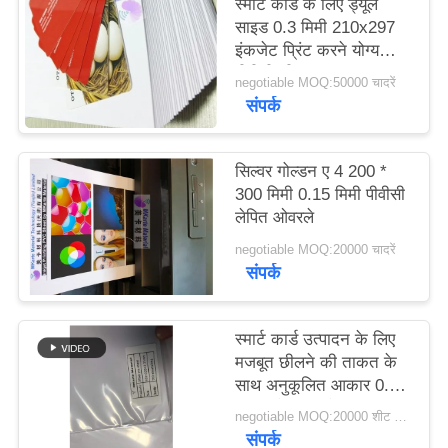
स्मार्ट कार्ड के लिए ड्यूल
का
साइड 0.3 मिमी 210x297
इंकजेट प्रिंट करने योग्य
अनुरोध
पीवीसी शीट्स
negotiable MOQ:50000 चादरें
करें
संपर्क
साइटमैप
सिल्वर गोल्डन ए 4 200 *
300 मिमी 0.15 मिमी पीवीसी
PRIVACY
लेपित ओवरले
POLICY
negotiable MOQ:20000 चादरें
संपर्क
स्मार्ट कार्ड उत्पादन के लिए
मजबूत छीलने की ताकत के
साथ अनुकूलित आकार 0.3
मिमी सफेद इंकजेट मुद्रण
negotiable MOQ:20000 शीट या 2 टन
योग्य पीवीसी शीट
संपर्क